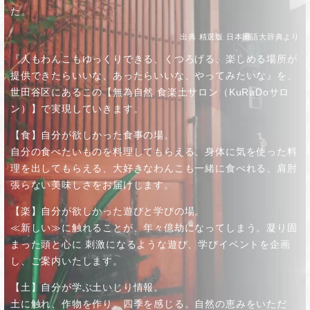
た。
出典 精選版 日本国語大辞典より
『人もわんこもゆっくりできる、くつろげる、楽しめる場所が
提供できたらいいな、あったらいいな、やってみたいな』を、
世田谷区にあるこの【無為自然 食楽土サロン（KuRaDoサロ
ン）】で実現していきます。
【食】自分が欲しかった食事の場。
自分の食べたいものを料理してもらえる、身体に気を使った料
理を出してもらえる、大好きなわんこも一緒に食べれる、肩肘
張らない美味しさをお届けします。
【楽】自分が欲しかった遊びと学びの場。
≪新しい≫に触れることが、年々億劫になってしまう。凝り固
まった頭と心に 刺激になるような遊び、学びイベントを企画
し、ご案内いたします。
【土】自分が学ぶ土いじり情報。
土に触れ、作物を作り、四季を感じる。自然の恵みをいただ