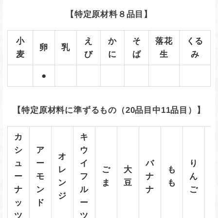
【特定原材料８品目】
小
え
か
そ
落花
くる
卵
乳
麦
び
に
ば
生
み
●
【特定原材料に準ずるもの（20品目中11品目）】
カ
キ
シ
ア
ウ
オ
ュ
ー
イ
バ
り
レ
ご
大
も
ー
モ
フ
ナ
ん
ン
ま
豆
も
ナ
ン
ル
ナ
ご
ジ
ッ
ド
ー
ツ
ツ