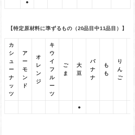
●
【特定原材料に準ずるもの（20品目中11品目）】
カ
キ
シ
ア
ウ
オ
ュ
ー
イ
バ
り
レ
ご
大
も
ー
モ
フ
ナ
ん
ン
ま
豆
も
ナ
ン
ル
ナ
ご
ジ
ッ
ド
ー
ツ
ツ
●