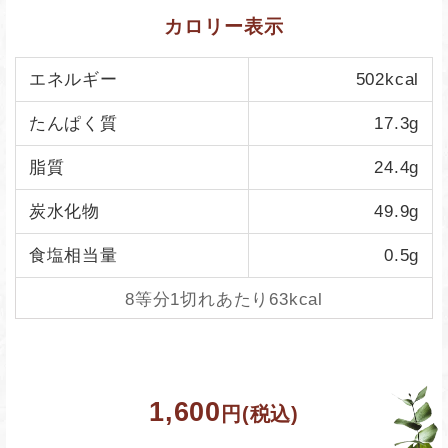
カロリー表示
エネルギー
502kcal
たんぱく質
17.3g
脂質
24.4g
炭水化物
49.9g
食塩相当量
0.5g
8等分1切れあたり63kcal
1,600
円(税込)