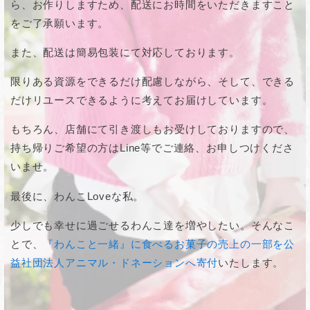
ら、お作りしますため、配送にお時間をいただきますこと
をご了承願います。
また、配送は簡易包装にて対応しております。
限りある資源をできるだけ配慮しながら、そして、できる
だけリユースできるように考えてお届けしています。
もちろん、店舗にて引き渡しもお受けしておりますので、
持ち帰りご希望の方はLine等でご連絡、お申しつけくださ
いませ。
最後に、わんこLoveな私。
少しでも幸せに過ごせるわんこ達を増やしたい。そんなこ
とで、
『わんこと一緒』に食べるお菓子の売上の一部を公
益社団法人アニマル・ドネーションへ寄付
いたします。