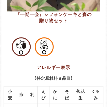
『一期一会』シフォンケーキと森の
贈り物セット
アレルギー表示
【特定原材料８品目】
小
え
か
そ
落花
くる
卵
乳
麦
び
に
ば
生
み